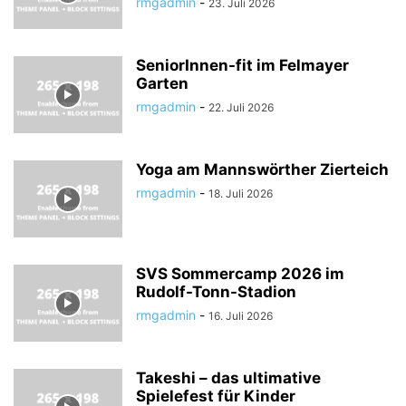
rmgadmin
-
23. Juli 2026
SeniorInnen-fit im Felmayer
Garten
rmgadmin
-
22. Juli 2026
Yoga am Mannswörther Zierteich
rmgadmin
-
18. Juli 2026
SVS Sommercamp 2026 im
Rudolf-Tonn-Stadion
rmgadmin
-
16. Juli 2026
Takeshi – das ultimative
Spielefest für Kinder