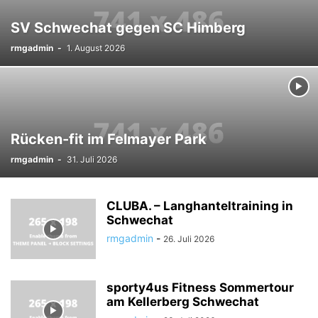
SV Schwechat gegen SC Himberg
rmgadmin
-
1. August 2026
Rücken-fit im Felmayer Park
rmgadmin
-
31. Juli 2026
CLUBA. – Langhanteltraining in
Schwechat
rmgadmin
-
26. Juli 2026
sporty4us Fitness Sommertour
am Kellerberg Schwechat