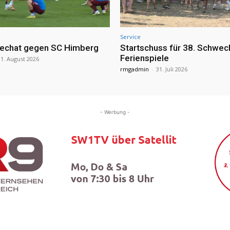
Service
echat gegen SC Himberg
Startschuss für 38. Schwec
Ferienspiele
1. August 2026
rmgadmin
-
31. Juli 2026
- Werbung -