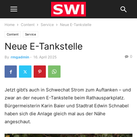
Home
Content
Service
Neue E-Tankstelle
Content
Service
Neue E-Tankstelle
0
By
rmgadmin
-
16. April 2025
Jetzt gibt’s auch in Schwechat Strom zum Auftanken – und
zwar an der neuen E-Tankstelle beim Rathausparkplatz.
Bürgermeisterin Karin Baier und Stadtrat Edwin Schnabel
haben sich die Anlage gleich mal aus der Nähe
angeschaut.