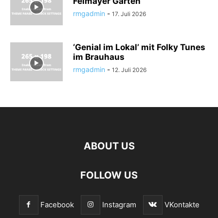
Felmayer Garten
rmgadmin
-
17. Juli 2026
‘Genial im Lokal’ mit Folky Tunes
im Brauhaus
rmgadmin
-
12. Juli 2026
ABOUT US
FOLLOW US
Facebook
Instagram
VKontakte