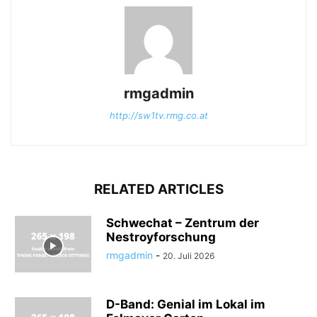
rmgadmin
http://sw1tv.rmg.co.at
RELATED ARTICLES
Schwechat – Zentrum der
Nestroyforschung
rmgadmin
-
20. Juli 2026
D-Band: Genial im Lokal im